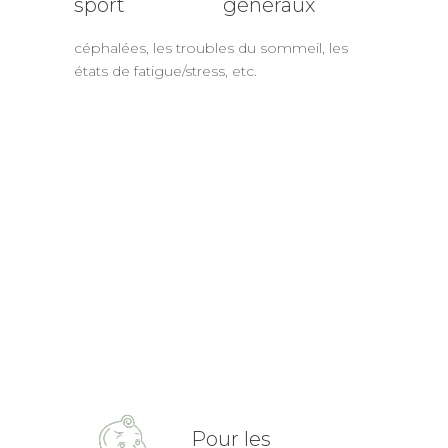
généraux
céphalées, les troubles du sommeil, les
états de fatigue/stress, etc.
Troubles
ORL
sinusite, bronchite chronique, otite, etc.
Troubles
de la
mâchoire
bruxisme (grincement des dents), difficulté
d'ouverture de bouche, etc.
Pour les