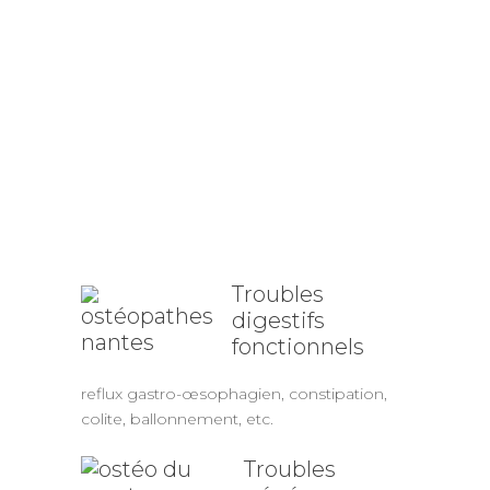
lombalgie, sciatalgie, cruralgie, cervicalgie,
entorse, névralgie, etc.
Troubles
génito-
urinaires
douleurs et dysfonctionnement du cycle
menstruel, cystite, incontinence urinaire,
etc.
Troubles
digestifs
fonctionnels
reflux gastro-œsophagien, constipation,
colite, ballonnement, etc.
Troubles