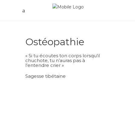
Ostéopathie
« Si tu écoutes ton corps lorsqu’il
chuchote, tu n’auras pas à
l’entendre crier »
Sagesse tibétaine
Qu'est ce que
c'est ?
L’ostéopathie est une approche