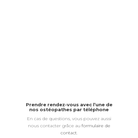
d’éventuelles pathologies courantes.
Votre sport, qu’il soit en loisir ou en
compétition, est souvent un élément
important dans votre équilibre de vie. Faire
un
bilan annuel
, même si tout va bien,
peut vous permettre de
prévenir une
douleur
et de continuer à en profiter sur
du long terme.
Prendre rendez-vous avec l’une de
nos ostéopathes par téléphone
En cas de questions, vous pouvez aussi
nous contacter grâce au
formulaire de
contact
.