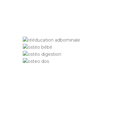
thérapeutique manuelle douce qui se
fonde sur une vision globale de l’être
humain.
Pour qui ?
FEMME ENCEINTE ET POST-
PARTUM
La
grossesse
est une étape unique de la
vie d’une femme. L’ostéopathe est là
pour vous rendre actrice de votre